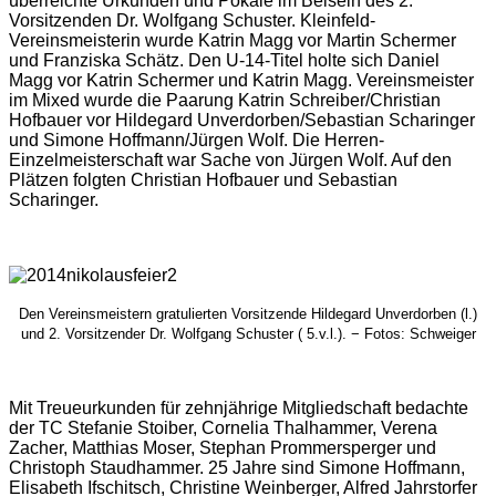
überreichte Urkunden und Pokale im Beisein des 2.
Vorsitzenden Dr. Wolfgang Schuster. Kleinfeld-
Vereinsmeisterin wurde Katrin Magg vor Martin Schermer
und Franziska Schätz. Den U-14-Titel holte sich Daniel
Magg vor Katrin Schermer und Katrin Magg. Vereinsmeister
im Mixed wurde die Paarung Katrin Schreiber/Christian
Hofbauer vor Hildegard Unverdorben/Sebastian Scharinger
und Simone Hoffmann/Jürgen Wolf. Die Herren-
Einzelmeisterschaft war Sache von Jürgen Wolf. Auf den
Plätzen folgten Christian Hofbauer und Sebastian
Scharinger.
Den Vereinsmeistern gratulierten Vorsitzende Hildegard Unverdorben (l.)
und 2. Vorsitzender Dr. Wolfgang Schuster ( 5.v.l.). − Fotos: Schweiger
Mit Treueurkunden für zehnjährige Mitgliedschaft bedachte
der TC Stefanie Stoiber, Cornelia Thalhammer, Verena
Zacher, Matthias Moser, Stephan Prommersperger und
Christoph Staudhammer. 25 Jahre sind Simone Hoffmann,
Elisabeth Ifschitsch, Christine Weinberger, Alfred Jahrstorfer