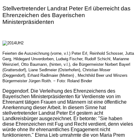
Stellvertretender Landrat Peter Erl überreicht das
Ehrenzeichen des Bayerischen
Ministerpräsidenten
Feierten die Auszeichnung (vorne, v.l.) Peter Erl, Reinhold Schosser, Jutta
Gerg, Hildegard Unverdorben, Ludwig Fischer, Rudolf Schichl, Marianne
Weinzierl, Otto Baumann, (hinten, v.l.), die Bürgermeister Norbert Bayerl
(Grattersdorf), Liane Sedlmeier (Osterhofen), Christian Moser
(Deggendorf), Erhard Radlmaier (Metten) , Mechthild Beer und Winzers
Bürgermeister Jürgen Roith. − Foto: Roland Binder
Deggendorf.
Die Verleihung des Ehrenzeichens des
Bayerischen Ministerpräsidenten für Verdienste von im
Ehrenamt tätigen Frauen und Männern ist eine öffentliche
Anerkennung dieser Arbeit. In diesem Sinne hat
stellvertretender Landrat Peter Erl gestern acht
Landkreisbürger ausgezeichnet. Er betonte: "Sie haben
diese Ehrenzeichen mit Fug und Recht verdient, denn vieles
würde ohne Ihr ehrenamtliches Engagement nicht
funktionieren." Elena Lieb umrahmte die von Maria Prem