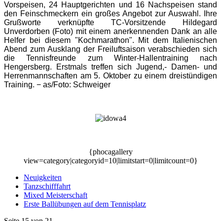
Vorspeisen, 24 Hauptgerichten und 16 Nachspeisen stand
den Feinschmeckern ein großes Angebot zur Auswahl. Ihre
Grußworte verknüpfte TC-Vorsitzende
Hildegard
Unverdorben
(Foto) mit einem anerkennenden Dank an alle
Helfer bei diesem "Kochmarathon". Mit dem Italienischen
Abend zum Ausklang der Freiluftsaison verabschieden sich
die Tennisfreunde zum Winter-Hallentraining nach
Hengersberg. Erstmals treffen sich Jugend,- Damen- und
Herrenmannschaften am 5. Oktober zu einem dreistündigen
Training.
− as/Foto: Schweiger
{phocagallery
view=category|categoryid=10|limitstart=0|limitcount=0}
Neuigkeiten
Tanzschifffahrt
Mixed Meisterschaft
Erste Ballübungen auf dem Tennisplatz
Seite 15 von 21