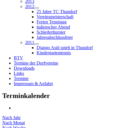
2013
2012
25 Jahre TC Thundorf
Vereinsmeisterschaft
Ferien Tennistag
italienscher Abend
Schleiferlturnier
Jahresabschlussfeier
2011
Django Asül spielt in Thundorf
Kindergartentennis
BTV
Termine der Dorfvereine
Downloads
Links
Termine
Impressum & Anfahrt
Terminkalender
Nach Jahr
Nach Monat
Nach Woche