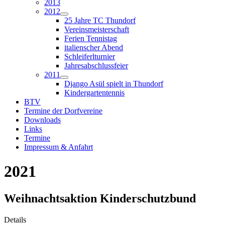
2013
2012
25 Jahre TC Thundorf
Vereinsmeisterschaft
Ferien Tennistag
italienscher Abend
Schleiferlturnier
Jahresabschlussfeier
2011
Django Asül spielt in Thundorf
Kindergartentennis
BTV
Termine der Dorfvereine
Downloads
Links
Termine
Impressum & Anfahrt
2021
Weihnachtsaktion Kinderschutzbund
Details