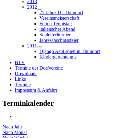
2013
2012
25 Jahre TC Thundorf
Vereinsmeisterschaft
Ferien Tennistag
italienscher Abend
Schleiferlturnier
Jahresabschlussfeier
2011
Django Asül spielt in Thundorf
Kindergartentennis
BTV
Termine der Dorfvereine
Downloads
Links
Termine
Impressum & Anfahrt
Terminkalender
Nach Jahr
Nach Monat
Nach Woche