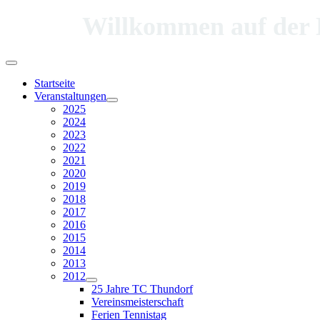
Willkommen auf der Hom
Startseite
Veranstaltungen
2025
2024
2023
2022
2021
2020
2019
2018
2017
2016
2015
2014
2013
2012
25 Jahre TC Thundorf
Vereinsmeisterschaft
Ferien Tennistag