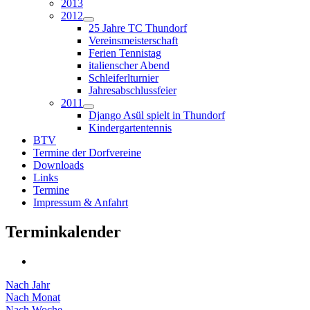
2013
2012
25 Jahre TC Thundorf
Vereinsmeisterschaft
Ferien Tennistag
italienscher Abend
Schleiferlturnier
Jahresabschlussfeier
2011
Django Asül spielt in Thundorf
Kindergartentennis
BTV
Termine der Dorfvereine
Downloads
Links
Termine
Impressum & Anfahrt
Terminkalender
Nach Jahr
Nach Monat
Nach Woche