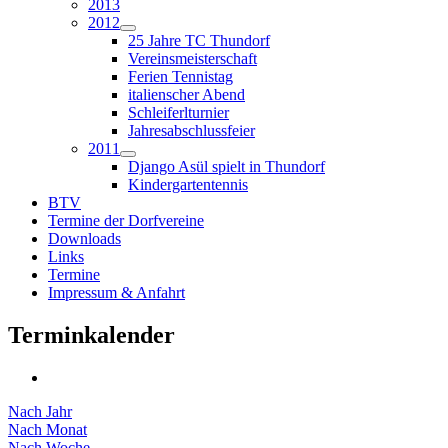
2013
2012
25 Jahre TC Thundorf
Vereinsmeisterschaft
Ferien Tennistag
italienscher Abend
Schleiferlturnier
Jahresabschlussfeier
2011
Django Asül spielt in Thundorf
Kindergartentennis
BTV
Termine der Dorfvereine
Downloads
Links
Termine
Impressum & Anfahrt
Terminkalender
Nach Jahr
Nach Monat
Nach Woche