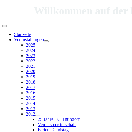
Willkommen auf der Hom
Startseite
Veranstaltungen
2025
2024
2023
2022
2021
2020
2019
2018
2017
2016
2015
2014
2013
2012
25 Jahre TC Thundorf
Vereinsmeisterschaft
Ferien Tennistag