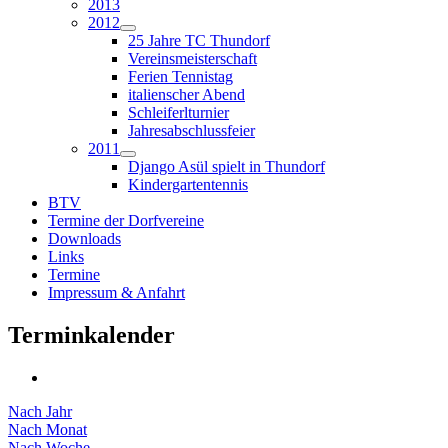
2013
2012
25 Jahre TC Thundorf
Vereinsmeisterschaft
Ferien Tennistag
italienscher Abend
Schleiferlturnier
Jahresabschlussfeier
2011
Django Asül spielt in Thundorf
Kindergartentennis
BTV
Termine der Dorfvereine
Downloads
Links
Termine
Impressum & Anfahrt
Terminkalender
Nach Jahr
Nach Monat
Nach Woche